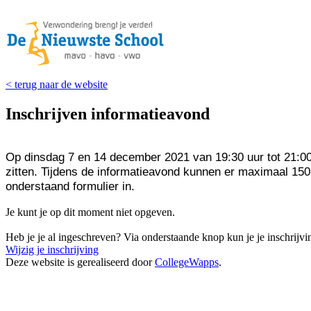
< terug naar de website
Inschrijven informatieavond
Op dinsdag 7 en 14 december 2021 van 19:30 uur tot 21:00 
zitten. Tijdens de informatieavond kunnen er maximaal 15
onderstaand formulier in.
Je kunt je op dit moment niet opgeven.
Heb je je al ingeschreven? Via onderstaande knop kun je je inschrijv
Wijzig je inschrijving
Deze website is gerealiseerd door
CollegeWapps
.